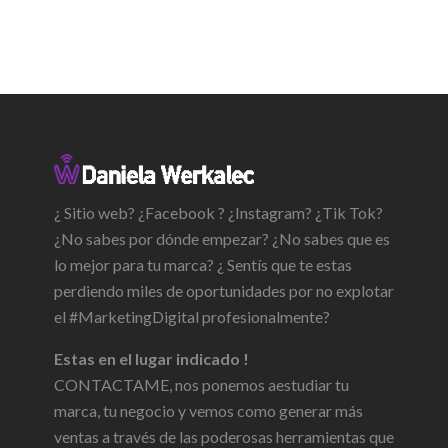
¿ Sitio web? ¿Facebook ? ¿Instagram? ¿Tik Tok?
¿No sabes por dónde empezar? ¿No sabes que es
lo mejor para tu marca? ¿ Sentís que te estas
perdiendo miles de oportunidades por no explotar
el #MarketingDigital profesionalmente?
Estas en el lugar indicado !
CONTACTAME, nos ponemos aestudiar tu
marca, tu negocio y vemos como generar más
ventas a través de las poderosas herramientas que