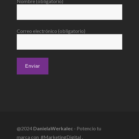
Nombre (obligatorio)
Correo electrónico (obligatorio)
@2024
DanielaWerkalec
- Potencio tu
marca con #MarketingDigital .