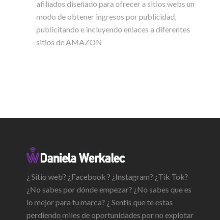
afiliados diseñado para ofrecer a sitios webs un
modo de obtener ingresos por publicidad,
publicitando e incluyendo enlaces a diferentes
sitios de AMAZON
¿ Sitio web? ¿Facebook ? ¿Instagram? ¿Tik Tok?
¿No sabes por dónde empezar? ¿No sabes que es
lo mejor para tu marca? ¿ Sentís que te estas
perdiendo miles de oportunidades por no explotar