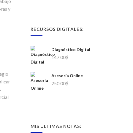
rabajo
oras y
RECURSOS DIGITALES:
Diagnóstico Digital
147,00
$
legio
Asesoría Online
licar
250,00
$
s
rcial
MIS ULTIMAS NOTAS: