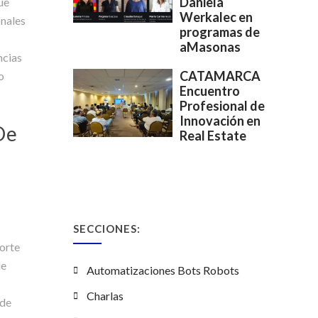
Daniela
ue
Werkalec en
onales
programas de
aMasonas
ncias
CATAMARCA
o
Encuentro
Profesional de
e
rclass
Innovación en
De
Real Estate
n
SECCIONES:
porte
ue
Automatizaciones Bots Robots
a
Charlas
 de