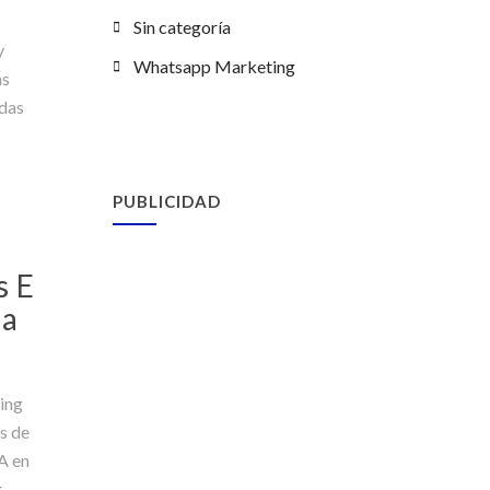
Sin categoría
y
Whatsapp Marketing
as
odas
PUBLICIDAD
s E
da
ting
s de
A en
g