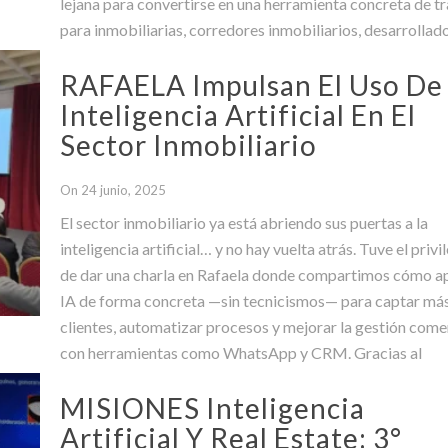
lejana para convertirse en una herramienta concreta de t
para inmobiliarias, corredores inmobiliarios, desarrollad
profesionales del sector. En una entrevista realizada
RAFAELA Impulsan El Uso De
Inteligencia Artificial En El
Sector Inmobiliario
On 24 junio, 2025
El sector inmobiliario ya está abriendo sus puertas a la
inteligencia artificial… y no hay vuelta atrás. Tuve el privi
de dar una charla en Rafaela donde compartimos cómo ap
IA de forma concreta —sin tecnicismos— para captar má
clientes, automatizar procesos y mejorar la gestión come
con herramientas como WhatsApp y CRM. Gracias al
MISIONES Inteligencia
Artificial Y Real Estate: 3°