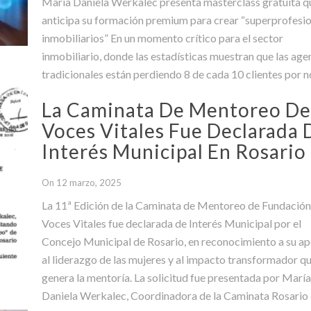
María Daniela Werkalec presenta masterclass gratuita q
anticipa su formación premium para crear “superprofesi
inmobiliarios” En un momento crítico para el sector
inmobiliario, donde las estadísticas muestran que las age
tradicionales están perdiendo 8 de cada 10 clientes por n
adaptarse a la transformación digital, la reconocida
La Caminata De Mentoreo D
especialista María Daniela Werkalec ofrecerá una maste
Voces Vitales Fue Declarada 
gratuita
Interés Municipal En Rosario
On 12 marzo, 2025
La 11ª Edición de la Caminata de Mentoreo de Fundació
Voces Vitales fue declarada de Interés Municipal por el
Concejo Municipal de Rosario, en reconocimiento a su a
al liderazgo de las mujeres y al impacto transformador q
genera la mentoría. La solicitud fue presentada por Marí
Daniela Werkalec, Coordinadora de la Caminata Rosario