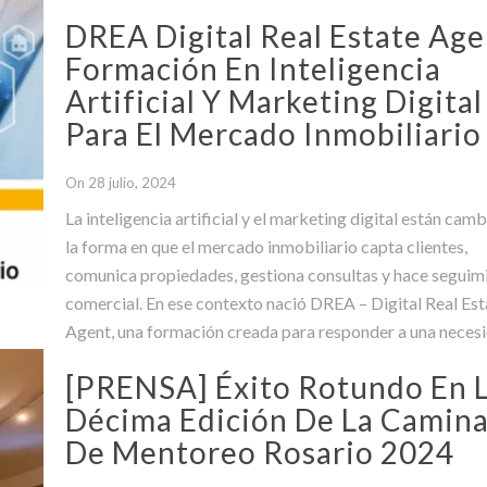
DREA Digital Real Estate Age
Formación En Inteligencia
Artificial Y Marketing Digital
Para El Mercado Inmobiliario
On 28 julio, 2024
La inteligencia artificial y el marketing digital están cam
la forma en que el mercado inmobiliario capta clientes,
comunica propiedades, gestiona consultas y hace seguim
comercial. En ese contexto nació DREA – Digital Real Est
Agent, una formación creada para responder a una neces
concreta del sector: contar con profesionales capaces de
[PRENSA] Éxito Rotundo En 
desarrollarse no solo
Décima Edición De La Camin
De Mentoreo Rosario 2024