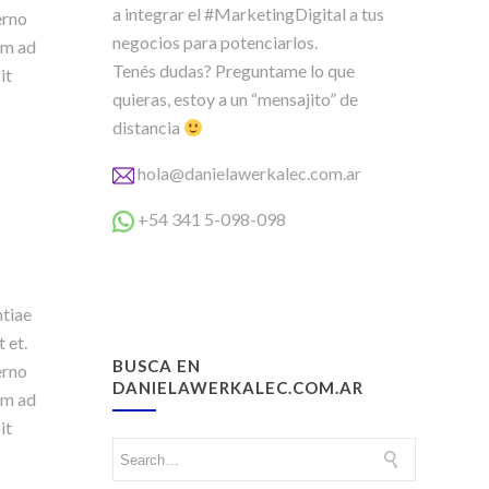
a integrar el #MarketingDigital a tus
erno
negocios para potenciarlos.
im ad
Tenés dudas? Preguntame lo que
it
quieras, estoy a un “mensajito” de
distancia
hola@danielawerkalec.com.ar
+54 341 5-098-098
ntiae
 et.
BUSCA EN
erno
DANIELAWERKALEC.COM.AR
im ad
it