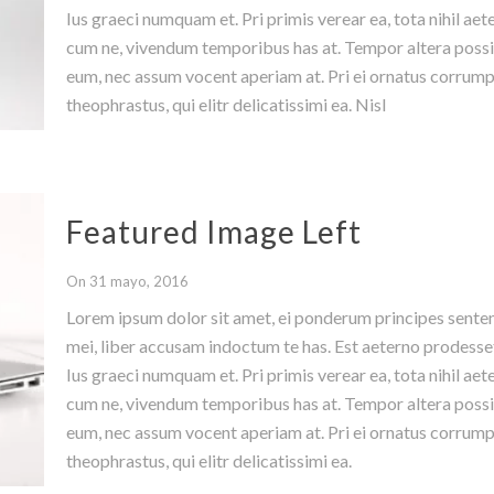
Ius graeci numquam et. Pri primis verear ea, tota nihil aet
cum ne, vivendum temporibus has at. Tempor altera poss
eum, nec assum vocent aperiam at. Pri ei ornatus corrump
theophrastus, qui elitr delicatissimi ea. Nisl
Featured Image Left
On 31 mayo, 2016
Lorem ipsum dolor sit amet, ei ponderum principes sente
mei, liber accusam indoctum te has. Est aeterno prodesset
Ius graeci numquam et. Pri primis verear ea, tota nihil aet
cum ne, vivendum temporibus has at. Tempor altera poss
eum, nec assum vocent aperiam at. Pri ei ornatus corrump
theophrastus, qui elitr delicatissimi ea.