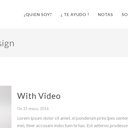
¿QUIEN SOY?
¿ TE AYUDO ?
NOTAS
SO
sign
With Video
On 31 mayo, 2016
Lorem ipsum dolor sit amet, ei ponderum principes sente
mei, liber accusam indoctum te has. Est aeterno prodesset