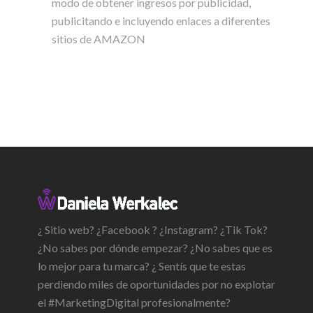
modo de obtener ingresos por publicidad,
publicitando e incluyendo enlaces a diferentes
sitios de AMAZON
¿ Sitio web? ¿Facebook ? ¿Instagram? ¿Tik Tok?
¿No sabes por dónde empezar? ¿No sabes que es
lo mejor para tu marca? ¿ Sentís que te estas
perdiendo miles de oportunidades por no explotar
el #MarketingDigital profesionalmente?