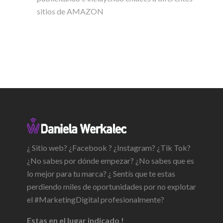
sitios de AMAZON
¿ Sitio web? ¿Facebook ? ¿Instagram? ¿Tik Tok?
¿No sabes por dónde empezar? ¿No sabes que es
lo mejor para tu marca? ¿ Sentís que te estas
perdiendo miles de oportunidades por no explotar
el #MarketingDigital profesionalmente?
Estas en el lugar indicado !