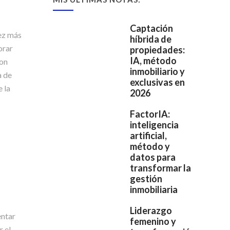
Captación
vez más
híbrida de
orar
propiedades:
IA, método
con
inmobiliario y
a de
exclusivas en
e la
2026
FactorIA:
inteligencia
artificial,
método y
datos para
transformar la
gestión
inmobiliaria
Liderazgo
entar
femenino y
r el