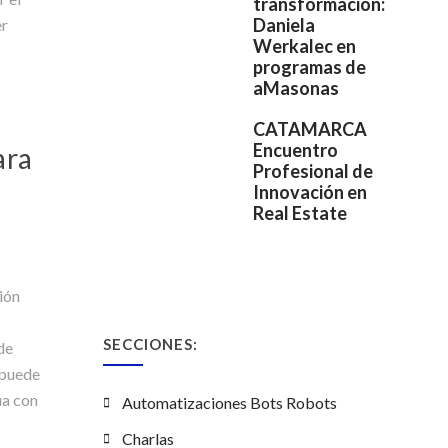
transformación:
Daniela
er
Werkalec en
programas de
aMasonas
CATAMARCA
Encuentro
ara
Profesional de
Innovación en
Real Estate
ión
SECCIONES:
 de
 puede
úa con
Automatizaciones Bots Robots
Charlas