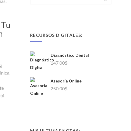
ñas.
 Tu
n
RECURSOS DIGITALES:
Diagnóstico Digital
147,00
$
ng
única.
Asesoría Online
ste
250,00
$
stá
s
MIS ULTIMAS NOTAS: