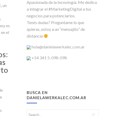
Apasionada de la tecnología. Me dedico
, un
a integrar el #MarketingDigital a tus
negocios para potenciarlos.
s
Tenés dudas? Preguntame lo que
hoy es
quieras, estoy a un “mensajito” de
 en el
distancia
hola@danielawerkalec.com.ar
os:
+54 341 5-098-098
as
rto
de
BUSCA EN
ra
DANIELAWERKALEC.COM.AR
os