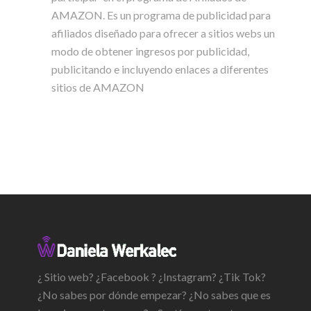
AMAZON. Es un programa de publicidad para
afiliados diseñado para ofrecer a sitios webs un
modo de obtener ingresos por publicidad,
publicitando e incluyendo enlaces a diferentes
sitios de AMAZON
¿ Sitio web? ¿Facebook ? ¿Instagram? ¿Tik Tok?
¿No sabes por dónde empezar? ¿No sabes que es