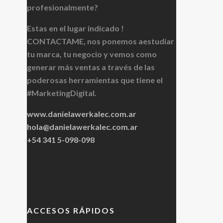
profesionalmente?
Estas en el lugar indicado !
CONTACTAME, nos ponemos aestudiar
tu marca, tu negocio y vemos como
generar más ventas a través de las
poderosas herramientas que tiene el
#MarketingDigital.
www.danielawerkalec.com.ar
hola@danielawerkalec.com.ar
+54 341 5-098-098
ACCESOS RÁPIDOS