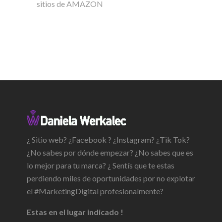
sitios de AMAZON
¿ Sitio web? ¿Facebook ? ¿Instagram? ¿Tik Tok?
¿No sabes por dónde empezar? ¿No sabes que es
lo mejor para tu marca? ¿ Sentís que te estas
perdiendo miles de oportunidades por no explotar
el #MarketingDigital profesionalmente?
Estas en el lugar indicado !