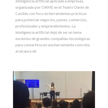
inteligencia artificial aplicada a empresas,
organizado por OAME en el Teatro Dante de
Casilda, con foco en herramientas prácticas
para potenciar negocios, pymes, comercios,
profesionales y emprendimientos. La
inteligencia artificial dejó de ser un tema
exclusivo de grandes compañías tecnológicas
para convertirse en una herramienta concreta
al alcance de