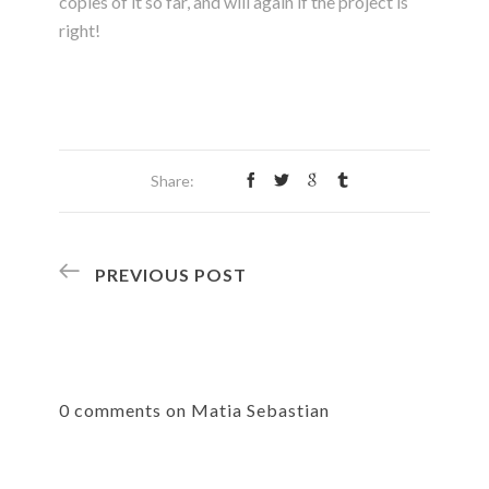
copies of it so far, and will again if the project is
right!
Share:
PREVIOUS POST
0 comments on Matia Sebastian