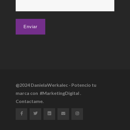
@2024
DanielaWerkalec
- Potencio tu
marca con #MarketingDigital .
Contactame.